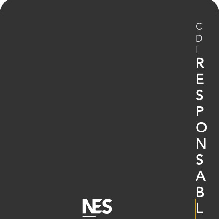
C
D
I
R
E
S
P
O
N
S
A
B
L