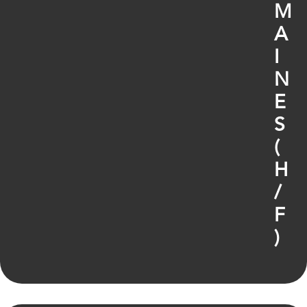
M
A
I
N
E
S
(
H
/
F
)