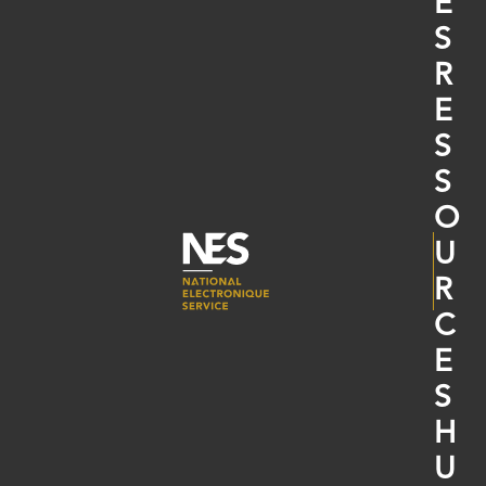
E
S
R
E
S
S
O
U
R
C
E
S
H
U