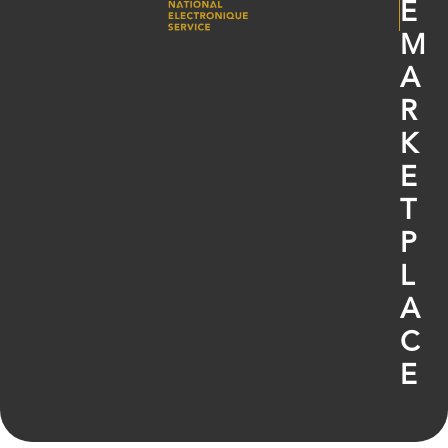
E
M
A
R
K
E
T
P
L
A
C
E