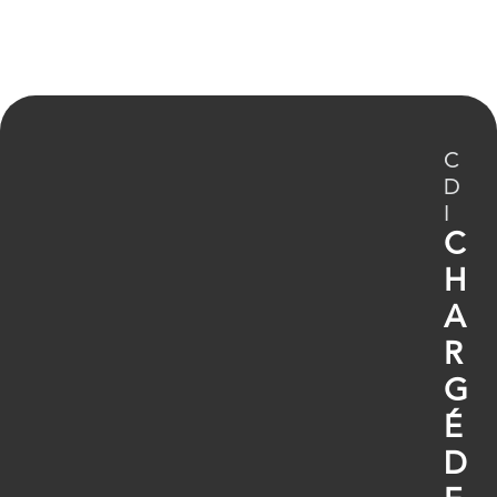
C
D
I
C
H
A
R
G
É
D